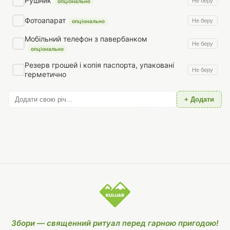
Рушник
Не беру
опціонально
Фотоапарат
Не беру
опціонально
Мобільний телефон з павербанком
Не беру
опціонально
Резерв грошей і копія паспорта, упаковані
Не беру
герметично
+ Додати
Збори — священний ритуал перед гарною пригодою!