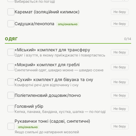
Вибирається по погоді
Каремат (ізоляційний килимок)
Не беру
Сидушка/пенопопа
Не беру
опціонально
ОДЯГ
0/14
«Міський» комплект для трансферу
Не беру
Одяг і взуття, в якому приїжджаєте і повертаєтесь
«Мокрий» комплект для греблі
Не беру
Синтетичний одяг, швидко мокне — швидко сохне
«Сухий» комплект для бівуака та сну
Не беру
Комфортні речі для відпочинку і сну
Поліетиленовий дощовик/пончо
Не беру
Головний убір
Не беру
Кепка, панама, бандана, хустка, шапка — по погоді
Рукавички тонкі (садові, синтетичні)
Не беру
опціонально
Якщо схильні до натирання мозолей