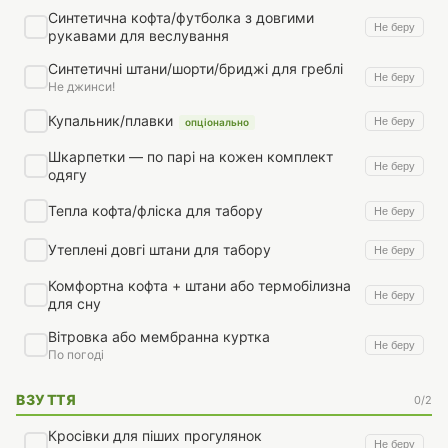
Синтетична кофта/футболка з довгими
Не беру
рукавами для веслування
Синтетичні штани/шорти/бриджі для греблі
Не беру
Не джинси!
Купальник/плавки
Не беру
опціонально
Шкарпетки — по парі на кожен комплект
Не беру
одягу
Тепла кофта/фліска для табору
Не беру
Утеплені довгі штани для табору
Не беру
Комфортна кофта + штани або термобілизна
Не беру
для сну
Вітровка або мембранна куртка
Не беру
По погоді
ВЗУТТЯ
0/2
Кросівки для піших прогулянок
Не беру