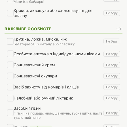
Мати їх в байдарці
Крокси, аквашузи або схоже взуття для
Не беру
сплаву
ВАЖЛИВЕ ОСОБИСТЕ
0/11
Кружка, ложка, миска, ніж
Не беру
Багаторазові, з металу або пластику
Особиста аптечка з індивідуальними ліками
Не беру
Сонцезахисний крем
Не беру
Сонцезахисні окуляри
Не беру
Засіб захисту від комарів і кліщів
Не беру
Налобний або ручний ліхтарик
Не беру
Засоби гігієни
Не беру
Гігієнічна помада, мило, шампунь, зубна щітка, паста,
туалетний папір