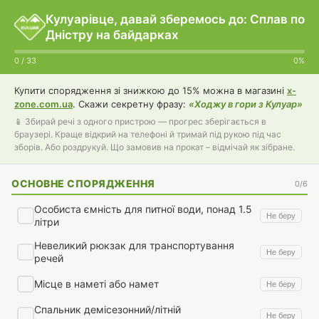
Кулуарівце, давай зберемось до: Сплав по
Дністру на байдарках
0 / 33
0%
Купити спорядження зі знижкою до 15% можна в магазині
x-
zone.com.ua
. Скажи секретну фразу:
«Ходжу в гори з Кулуар»
📱 Збирай речі з одного пристрою — прогрес зберігається в
браузері. Краще відкрий на телефоні й тримай під рукою під час
зборів. Або роздрукуй. Що замовив на прокат – відмічай як зібране.
ОСНОВНЕ СПОРЯДЖЕННЯ
0/6
Особиста ємність для питної води, понад 1.5
Не беру
літри
Невеликий рюкзак для транспортування
Не беру
речей
Місце в наметі або намет
Не беру
Спальник демісезонний/літній
Не беру