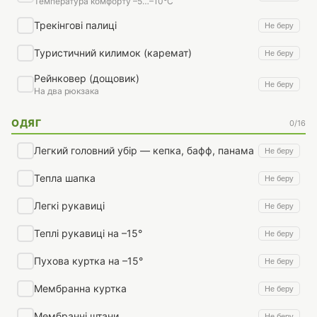
Температура комфорту –5…–10°C
Трекінгові палиці
Не беру
Туристичний килимок (каремат)
Не беру
Рейнковер (дощовик)
Не беру
На два рюкзака
ОДЯГ
0/16
Легкий головний убір — кепка, бафф, панама
Не беру
Тепла шапка
Не беру
Легкі рукавиці
Не беру
Теплі рукавиці на –15°
Не беру
Пухова куртка на –15°
Не беру
Мембранна куртка
Не беру
Мембранні штани
Не беру