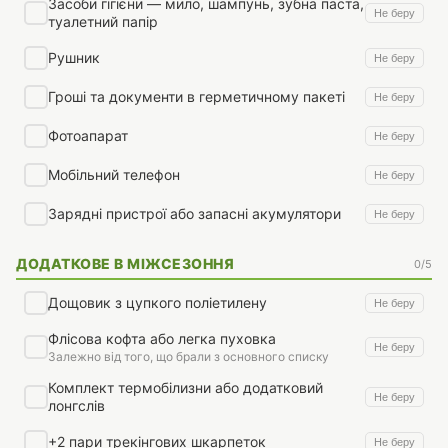
Засоби гігієни — мило, шампунь, зубна паста,
Не беру
туалетний папір
Рушник
Не беру
Гроші та документи в герметичному пакеті
Не беру
Фотоапарат
Не беру
Мобільний телефон
Не беру
Зарядні пристрої або запасні акумулятори
Не беру
ДОДАТКОВЕ В МІЖСЕЗОННЯ
0/5
Дощовик з цупкого поліетилену
Не беру
Флісова кофта або легка пуховка
Не беру
Залежно від того, що брали з основного списку
Комплект термобілизни або додатковий
Не беру
лонгслів
+2 пари трекінгових шкарпеток
Не беру