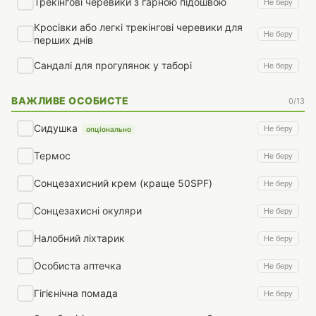
Трекінгові черевики з гарною підошвою
Не беру
Кросівки або легкі трекінгові черевики для
Не беру
перших днів
Сандалі для прогулянок у таборі
Не беру
ВАЖЛИВЕ ОСОБИСТЕ
0/13
Сидушка
Не беру
опціонально
Термос
Не беру
Сонцезахисний крем (краще 50SPF)
Не беру
Сонцезахисні окуляри
Не беру
Налобний ліхтарик
Не беру
Особиста аптечка
Не беру
Гігієнічна помада
Не беру