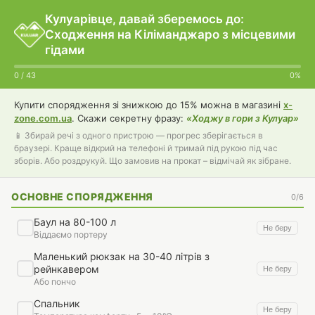
Кулуарівце, давай зберемось до:
Сходження на Кіліманджаро з місцевими
гідами
0 / 43
0%
Купити спорядження зі знижкою до 15% можна в магазині
x-
zone.com.ua
. Скажи секретну фразу:
«Ходжу в гори з Кулуар»
📱 Збирай речі з одного пристрою — прогрес зберігається в
браузері. Краще відкрий на телефоні й тримай під рукою під час
зборів. Або роздрукуй. Що замовив на прокат – відмічай як зібране.
ОСНОВНЕ СПОРЯДЖЕННЯ
0/6
Баул на 80-100 л
Не беру
Віддаємо портеру
Маленький рюкзак на 30-40 літрів з
рейнкавером
Не беру
Або пончо
Спальник
Не беру