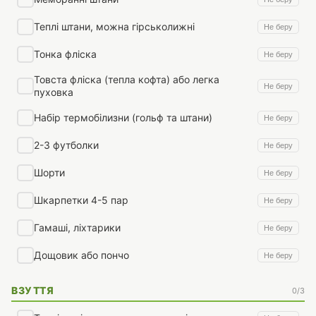
Теплі штани, можна гірськолижні
Не беру
Тонка фліска
Не беру
Товста фліска (тепла кофта) або легка
Не беру
пуховка
Набір термобілизни (гольф та штани)
Не беру
2-3 футболки
Не беру
Шорти
Не беру
Шкарпетки 4-5 пар
Не беру
Гамаші, ліхтарики
Не беру
Дощовик або пончо
Не беру
ВЗУТТЯ
0/3