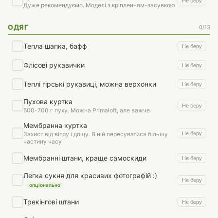
Не беру
Дуже рекомендуємо. Моделі з кріпленням-засувкою
ОДЯГ
0/13
Тепла шапка, бафф
Не беру
Флісові рукавички
Не беру
Теплі гірські рукавиці, можна верхонки
Не беру
Пухова куртка
Не беру
500-700 г пуху. Можна Primaloft, але важче
Мембранна куртка
Не беру
Захист від вітру і дощу. В ній пересуватися більшу
частину часу
Мембранні штани, краще самоскиди
Не беру
Легка сукня для красивих фотографій :)
Не беру
опціонально
Трекінгові штани
Не беру