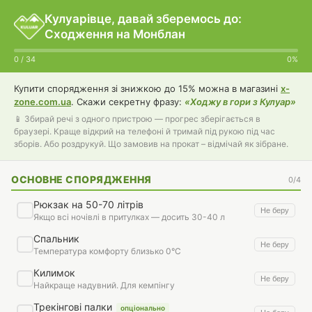
Кулуарівце, давай зберемось до:
Сходження на Монблан
0 / 34
0%
Купити спорядження зі знижкою до 15% можна в магазині
x-
zone.com.ua
. Скажи секретну фразу:
«Ходжу в гори з Кулуар»
📱 Збирай речі з одного пристрою — прогрес зберігається в
браузері. Краще відкрий на телефоні й тримай під рукою під час
зборів. Або роздрукуй. Що замовив на прокат – відмічай як зібране.
ОСНОВНЕ СПОРЯДЖЕННЯ
0/4
Рюкзак на 50-70 літрів
Не беру
Якщо всі ночівлі в притулках — досить 30-40 л
Спальник
Не беру
Температура комфорту близько 0°C
Килимок
Не беру
Найкраще надувний. Для кемпінгу
Трекінгові палки
опціонально