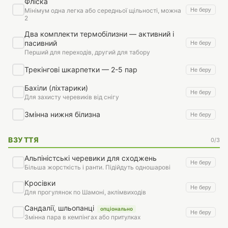
Фліска
Не беру
Мінімум одна легка або середньої щільності, можна
2
Два комплекти термобілизни — активний і
пасивний
Не беру
Перший для переходів, другий для табору
Трекінгові шкарпетки — 2-5 пар
Не беру
Бахіли (ліхтарики)
Не беру
Для захисту черевиків від снігу
Змінна нижня білизна
Не беру
ВЗУТТЯ
0/3
Альпіністські черевики для сходжень
Не беру
Більша жорсткість і ранти. Підійдуть одношарові
Кросівки
Не беру
Для прогулянок по Шамоні, аклімвиходів
Сандалії, шльопанці
опціонально
Не беру
Змінна пара в кемпінгах або притулках