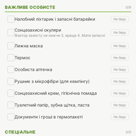
ВАЖЛИВЕ ОСОБИСТЕ
0/9
Налобний ліхтарик і запасні батарейки
Не беру
Сонцезахисні окуляри
Не беру
Фактор захисту не нижче 3, краще 4. Мати запасні
Лижна маска
Не беру
Термос
Не беру
Особиста аптечка
Не беру
Рушник з мікрофібри (для кемпінгу)
Не беру
Сонцезахисний крем, гігієнічна помада
Не беру
Туалетний папір, зубна щітка, паста
Не беру
Документи і гроші в гермопакеті
Не беру
СПЕЦІАЛЬНЕ
0/5